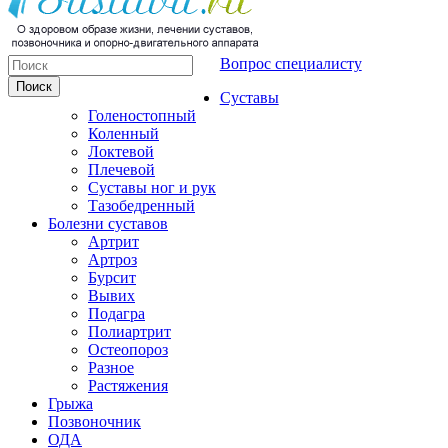
Вопрос специалисту
Суставы
Голеностопный
Коленный
Локтевой
Плечевой
Суставы ног и рук
Тазобедренный
Болезни суставов
Артрит
Артроз
Бурсит
Вывих
Подагра
Полиартрит
Остеопороз
Разное
Растяжения
Грыжа
Позвоночник
ОДА