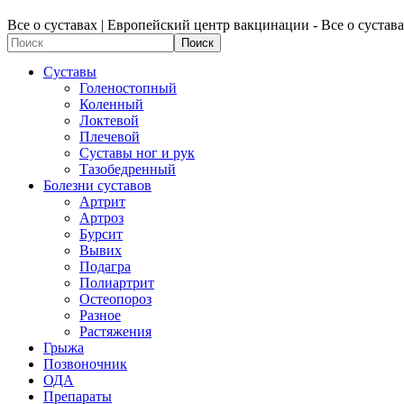
Все о суставах | Европейский центр вакцинации - Все о сустав
Суставы
Голеностопный
Коленный
Локтевой
Плечевой
Суставы ног и рук
Тазобедренный
Болезни суставов
Артрит
Артроз
Бурсит
Вывих
Подагра
Полиартрит
Остеопороз
Разное
Растяжения
Грыжа
Позвоночник
ОДА
Препараты