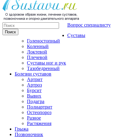
Вопрос специалисту
Суставы
Голеностопный
Коленный
Локтевой
Плечевой
Суставы ног и рук
Тазобедренный
Болезни суставов
Артрит
Артроз
Бурсит
Вывих
Подагра
Полиартрит
Остеопороз
Разное
Растяжения
Грыжа
Позвоночник