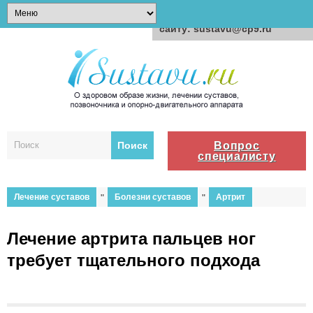
Для любых предложений по
сайту: sustavu@cp9.ru
Вопрос
специалисту
Лечение суставов
"
Болезни суставов
"
Артрит
Лечение артрита пальцев ног
требует тщательного подхода