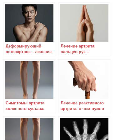
Деформирующий
Лечение артрита
остеоартроз – лечение
пальцев рук –
требует комплексного
диета+народные
подхода
средства
Симптомы артрита
Лечение реактивного
коленного сустава:
артрита: о чем нужно
проявления у детей и
помнить
взрослых