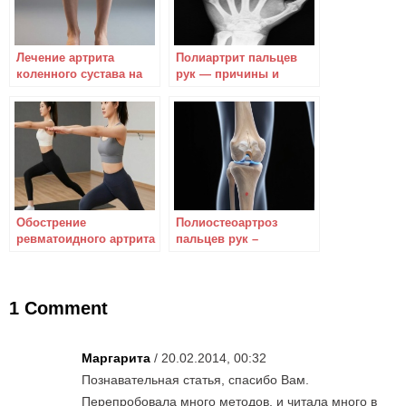
Лечение артрита
Полиартрит пальцев
коленного сустава на
рук — причины и
разных стадиях
симптомы
Обострение
Полиостеоартроз
ревматоидного артрита
пальцев рук –
– как уберечь себя?
болезненная и
неприятная патология
1 Comment
Маргарита
/ 20.02.2014, 00:32
Познавательная статья, спасибо Вам.
Перепробовала много методов, и читала много в