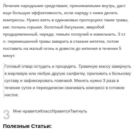
Лечение народными средствами, принимаемыми внутрь, даст
еще большую эффективность, если наряду с ними делать
компрессы. Нужно взять в одинаковых пропорциях такие травы,
как: полынь горькая, болотный багульник, зверобой
продырявленный, череда, тимьян ползучий и измельчить. 3 ст.
л. перемешанной травы заварить в стакане кипятка, потом
поставить на малый огонь и довести до кипения в течении 5
минут.
Готовый отвар остудить и процедить. Травяную массу завернуть
в марлевую или любую другую салфетку, приложить к больному
суставу и зафиксировать повязкой. Менять нужно 3 раза в
течение суток и периодически смачивать компресс в готовом
настое.
3
Мне нравится
Класс
Нравится
Твитнуть
Полезные Статьи: