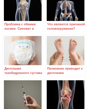
Проблема с обеими
Что является причиной
ногами. Синовит и
головокружения?
шарик в коленке.
Дисплазия
Пеленание приводит к
тазобедренного сустава
дисплазии
у детей
тазобедренного сустава