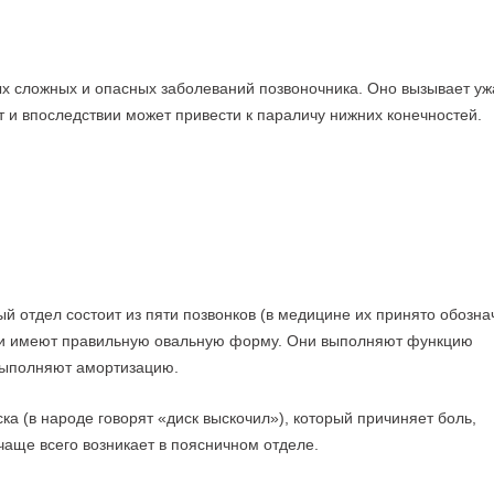
ых сложных и опасных заболеваний позвоночника. Оно вызывает у
т и впоследствии может привести к параличу нижних конечностей.
й отдел состоит из пяти позвонков (в медицине их принято обозна
ски имеют правильную овальную форму. Они выполняют функцию
выполняют амортизацию.
а (в народе говорят «диск выскочил»), который причиняет боль,
аще всего возникает в поясничном отделе.