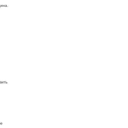
ина.
вить
ве