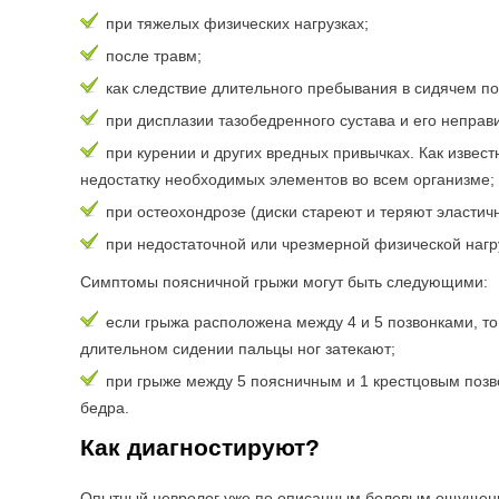
при тяжелых физических нагрузках;
после травм;
как следствие длительного пребывания в сидячем п
при дисплазии тазобедренного сустава и его неправ
при курении и других вредных привычках. Как извест
недостатку необходимых элементов во всем организме;
при остеохондрозе (диски стареют и теряют эластичн
при недостаточной или чрезмерной физической нагр
Симптомы поясничной грыжи могут быть следующими:
если грыжа расположена между 4 и 5 позвонками, то 
длительном сидении пальцы ног затекают;
при грыже между 5 поясничным и 1 крестцовым позво
бедра.
Как диагностируют?
Опытный невролог уже по описанным болевым ощущени