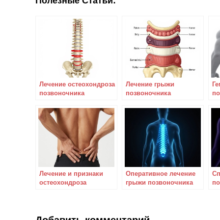
Полезные Статьи:
Лечение остеохондроза
Лечение грыжи
Ге
позвоночника
позвоночника
по
средствами
народными
от
современной
средствами – путь к
ка
медицины
выздоровлению или
вред?
Лечение и признаки
Оперативное лечение
Сп
остеохондроза
грыжи позвоночника
по
поясничного отдела
как крайняя мера
по
ле