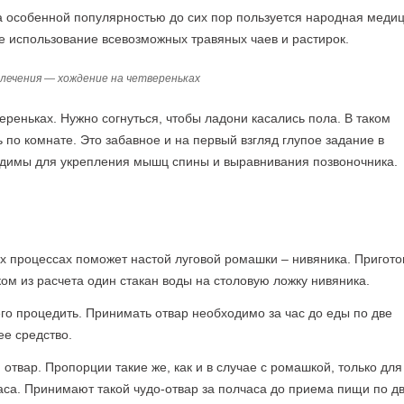
 особенной популярностью до сих пор пользуется народная медиц
е использование всевозможных травяных чаев и растирок.
лечения — хождение на четвереньках
реньках. Нужно согнуться, чтобы ладони касались пола. В таком
 по комнате. Это забавное и на первый взгляд глупое задание в
ходимы для укрепления мышц спины и выравнивания позвоночника.
 процессах поможет настой луговой ромашки – нивяника. Пригото
ком из расчета один стакан воды на столовую ложку нивяника.
его процедить. Принимать отвар необходимо за час до еды по две
е средство.
твар. Пропорции такие же, как и в случае с ромашкой, только для
аса. Принимают такой чудо-отвар за полчаса до приема пищи по д