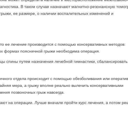
иагностика. В таком случае назначают магнитно-резонансную томо
грыжи, ее размере, о наличии воспалительных изменений и
то ее лечение производится с помощью консервативных методов:
ных формах поясничной грыжи необходима операция.
шцы спины путем назначения лечебной гимнастики, сбалансировать
сничного отдела происходит с помощью обезболивания или операти
райняя мера, а грыжу вполне реально вылечить консервативными
вения позвоночных грыж навсегда.
ают на операции. Лучше вначале пройти курс лечения, а потом ре