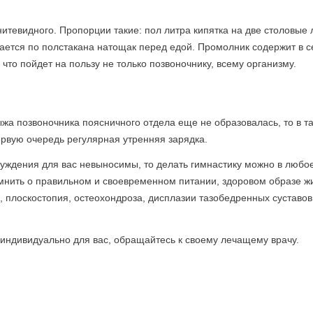
нитевидного. Пропорции такие: пол литра кипятка на две столовые 
мается по полстакана натощак перед едой. Промолник содержит в с
то пойдет на пользу не только позвоночнику, всему организму.
жа позвоночника поясничного отдела еще не образовалась, то в т
ервую очередь регулярная утренняя зарядка.
буждения для вас невыносимы, то делать гимнастику можно в любо
омнить о правильном и своевременном питании, здоровом образе ж
 плоскостопия, остеохондроза, дисплазии тазобедренных суставов
индивидуально для вас, обращайтесь к своему лечащему врачу.