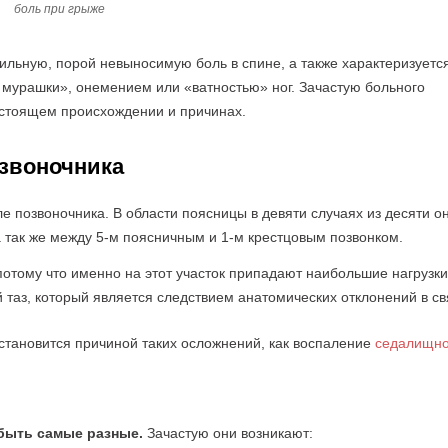
боль при грыже
ильную, порой невыносимую боль в спине, а также характеризуетс
 мурашки», онемением или «ватностью» ног. Зачастую больного
настоящем происхождении и причинах.
звоночника
 позвоночника. В области поясницы в девяти случаях из десяти о
 так же между 5-м поясничным и 1-м крестцовым позвонком.
потому что именно на этот участок припадают наибольшие нагрузк
таз, который является следствием анатомических отклонений в св
становится причиной таких осложнений, как воспаление
седалищно
быть самые разные.
Зачастую они возникают: