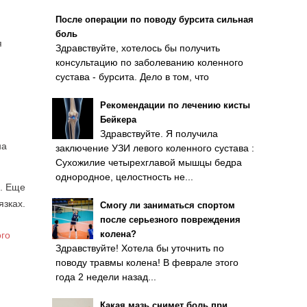
После операции по поводу бурсита сильная
боль
я
Здравствуйте, хотелось бы получить
консультацию по заболеванию коленного
сустава - бурсита. Дело в том, что
Рекомендации по лечению кисты
Бейкера
Здравствуйте. Я получила
на
заключение УЗИ левого коленного сустава :
Сухожилие четырехглавой мышцы бедра
однородное, целостность не...
и. Еще
язках.
Смогу ли заниматься спортом
после серьезного повреждения
колена?
го
Здравствуйте! Хотела бы уточнить по
поводу травмы колена! В феврале этого
года 2 недели назад...
Какая мазь снимет боль при