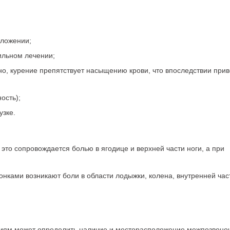
оложении;
ильном лечении;
но, курение препятствует насыщению крови, что впоследствии прив
ость);
узке.
это сопровождается болью в ягодице и верхней части ноги, а при
нками возникают боли в области лодыжки, колена, внутренней час
ям может определить наличие и месторасположение межпозвоно