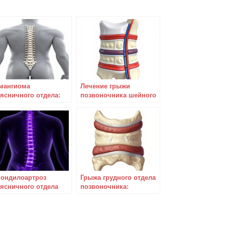
мангиома
Лечение грыжи
ясничного отдела:
позвоночника шейного
куда она берется и
отдела – условие
к с нею бороться?
выздоровления
ондилоартроз
Грыжа грудного отдела
ясничного отдела
позвоночника:
звоночника: что
симптомы и лечение
чить и как лечить?