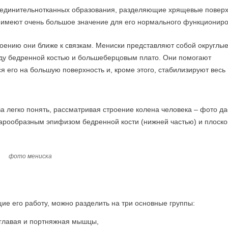
соединительнотканных образования, разделяющие хрящевые повер
 имеют очень большое значение для его нормального функциониро
оению они ближе к связкам. Мениски представляют собой округлы
ду бедренной костью и большеберцовым плато. Они помогают
я его на большую поверхность и, кроме этого, стабилизируют весь
 легко понять, рассматривая строение колена человека – фото да
арообразным эпифизом бедренной кости (нижней частью) и плоско
фото мениска
е его работу, можно разделить на три основные группы:
хглавая и портняжная мышцы,