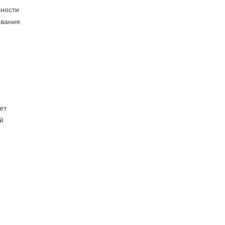
хности
вания.
е
ет
й