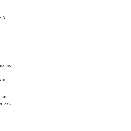
е 3
их, по
ь и
язки
ршать