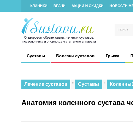
КЛИНИКИ
ВРАЧИ
АКЦИИ И СКИДКИ
НОВОСТИ М
Суставы
Болезни суставов
Грыжа
П
Лечение суставов
"
Суставы
"
Коленны
Анатомия коленного сустава че