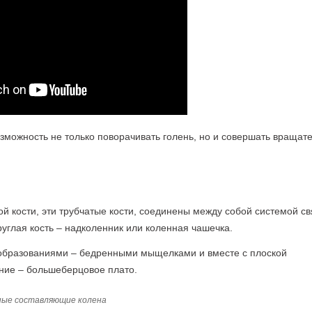
возможность не только поворачивать голень, но и совершать вращат
й кости, эти трубчатые кости, соединены между собой системой св
руглая кость – надколенник или коленная чашечка.
образованиями – бедренными мыщелками и вместе с плоской
ние – большеберцовое плато.
ные составляющие колена