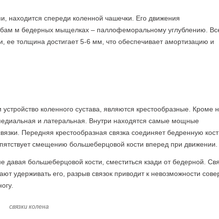
и, находится спереди коленной чашечки. Его движения
бам м бедерных мыщелках – паллофеморальному углублению. Вс
, ее толщина достигает 5-6 мм, что обеспечивает амортизацию и
устройство коленного сустава, являются крестообразные. Кроме н
медиальная и латеральная. Внутри находятся самые мощные
вязки. Передняя крестообразная связка соединяет бедренную кост
пятствует смещению большеберцовой кости вперед при движении.
не давая большеберцовой кости, сместиться кзади от бедерной. Св
ют удерживать его, разрыв связок приводит к невозможности сове
огу.
связки колена