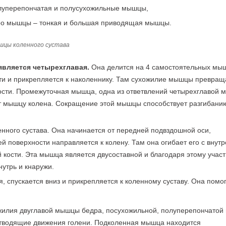
олуперепончатая и полусухожильные мышцы,
дро мышцы – тонкая и большая приводящая мышцы.
шцы коленного сустава
является четырехглавая.
Она делится на 4 самостоятельных мы
ти и прикрепляется к наколеннику. Там сухожилие мышцы превращ
кости. Промежуточная мышца, одна из ответвлений четырехглавой 
ует мышцу колена. Сокращение этой мышцы способствует разгибани
нного сустава. Она начинается от передней подвздошной оси,
й поверхности направляется к колену. Там она огибает его с внут
 кости. Эта мышца является двусоставной и благодаря этому участ
нутрь и кнаружи.
, спускается вниз и прикрепляется к коленному суставу. Она помо
жилия двуглавой мышцы бедра, посухожильной, полуперепончатой 
тводящие движения голени. Подколенная мышца находится