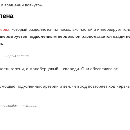
 и вращении вовнутрь.
лена
нерва
, который разделяется на несколько частей и иннервирует гол
нервируется подколенным нервом, он располагается сзади не
и.
нервы колена
ости голени, а малоберцовый – спереди. Они обеспечивают
омощью подколенных артерий и вен, чей ход повторяет ход нервн
ровоснабжение колена