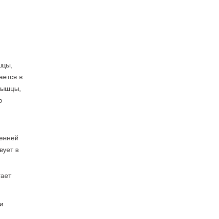
шцы,
ается в
мышцы,
ю
ренней
вует в
гает
и