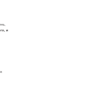
ень,
го, и
ых