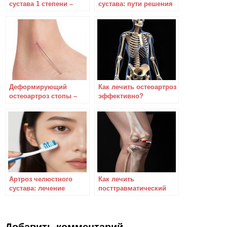
сустава 1 степени –
сустава: пути решения
заболевание излечимо
проблемы
Деформирующий
Как лечить остеоартроз
остеоартроз стопы –
эффективно?
как и чем лечить?
Артроз челюстного
Как лечить
сустава: лечение
посттравматический
назначают
артроз: неизвестное о
специалисты
важном