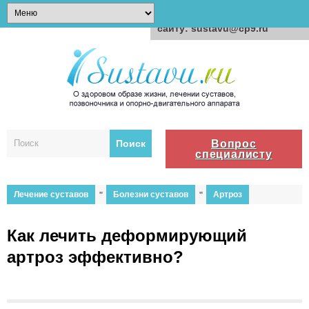
Для любых предложений по
сайту: sustavu@cp9.ru
Вопрос
специалисту
Лечение суставов
"
Болезни суставов
"
Артроз
Как лечить деформирующий
артроз эффективно?