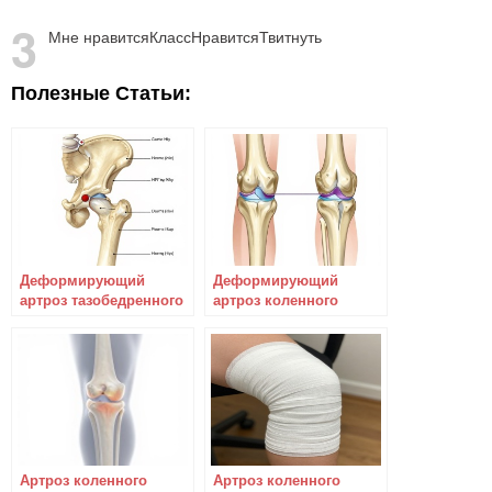
3
Мне нравится
Класс
Нравится
Твитнуть
Полезные Статьи:
Деформирующий
Деформирующий
артроз тазобедренного
артроз коленного
сустава. Определяем и
сустава: причины и
лечим
методы лечения
Артроз коленного
Артроз коленного