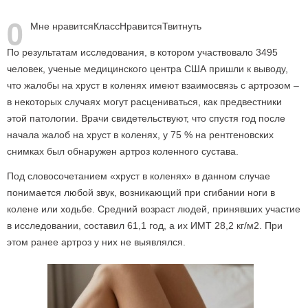
0
Мне нравится
Класс
Нравится
Твитнуть
По результатам исследования, в котором участвовало 3495
человек, ученые медицинского центра США пришли к выводу,
что жалобы на хруст в коленях имеют взаимосвязь с артрозом –
в некоторых случаях могут расцениваться, как предвестники
этой патологии. Врачи свидетельствуют, что спустя год после
начала жалоб на хруст в коленях, у 75 % на рентгеновских
снимках был обнаружен артроз коленного сустава.
Под словосочетанием «хруст в коленях» в данном случае
понимается любой звук, возникающий при сгибании ноги в
колене или ходьбе. Средний возраст людей, принявших участие
в исследовании, составил 61,1 год, а их ИМТ 28,2 кг/м
2
. При
этом ранее артроз у них не выявлялся.