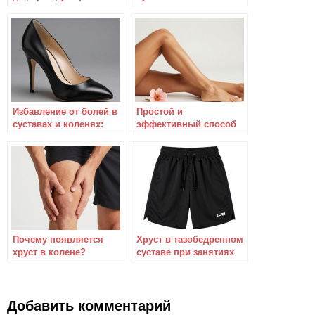
артроз эффективно?
причина потери
равновесия у пожилых
людей
Избавление от болей в
Простой и
суставах и коленях:
эффективный способ
действенное и
устранения болевых
недорогое средство
ощущений в коленях –
пользуйтесь на
здоровье!
Почему появляется
Хруст в тазобедренном
хруст в колене?
суставе при занятиях
спортом
Добавить комментарий