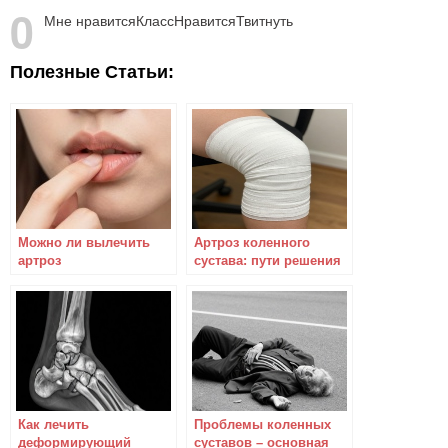
0
Мне нравится
Класс
Нравится
Твитнуть
Полезные Статьи:
Можно ли вылечить
Артроз коленного
артроз
сустава: пути решения
нижнечелюстных
проблемы
суставов?
Как лечить
Проблемы коленных
деформирующий
суставов – основная