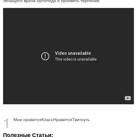
лечащего врача-ортопеда и проявить терпение.
1
Мне нравится
Класс
Нравится
Твитнуть
Полезные Статьи: