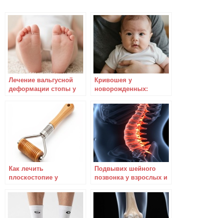
Лечение вальгусной
Кривошея у
деформации стопы у
новорожденных:
детей: массаж,
признаки, причины,
упражнения,
лечение и массаж
гимнастика и ЛФК.
Как лечить
Подвывих шейного
плоскостопие у
позвонка у взрослых и
взрослых и детей
детей. Как определить
и лечить?