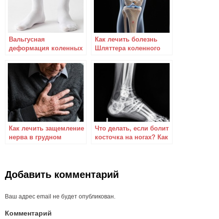
Вальгусная
Как лечить болезнь
деформация коленных
Шляттера коленного
суставов: лечение и
сустава у подростков,
массаж
детей и взрослых
Как лечить защемление
Что делать, если болит
нерва в грудном
косточка на ногах? Как
отделе позвоночника.
лечить?
Признаки, симптомы и
упражнения.
Добавить комментарий
Ваш адрес email не будет опубликован.
Комментарий