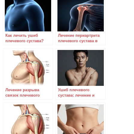
Как лечить ушиб
Лечение периартрита
плечевого сустава?
плечевого сустава в
домашних условиях
Лечение разрыва
Ушиб плечевого
связок плечевого
сустава: лечение и
сустава – гипс
реабилитация
необязателен