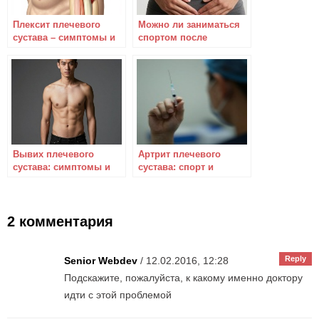
Плексит плечевого
Можно ли заниматься
сустава – симптомы и
спортом после
лечение народными
импиджмент синдрома
средствами
тазобедренного сустава
Вывих плечевого
Артрит плечевого
сустава: симптомы и
сустава: спорт и
лечение
лечение
2 комментария
Reply
Senior Webdev
/ 12.02.2016, 12:28
Подскажите, пожалуйста, к какому именно доктору
идти с этой проблемой