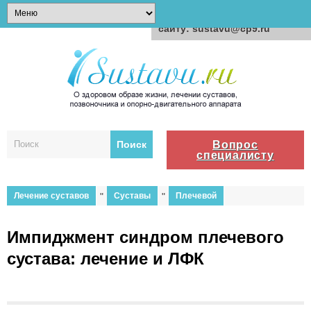
Для любых предложений по
сайту: sustavu@cp9.ru
Вопрос
специалисту
Лечение суставов
"
Суставы
"
Плечевой
Импиджмент синдром плечевого
сустава: лечение и ЛФК