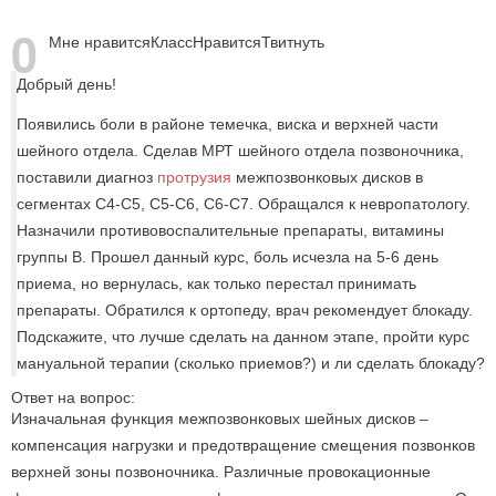
0
Мне нравится
Класс
Нравится
Твитнуть
Добрый день!
Появились боли в районе темечка, виска и верхней части
шейного отдела. Сделав МРТ шейного отдела позвоночника,
поставили диагноз
протрузия
межпозвонковых дисков в
сегментах С4-С5, С5-С6, С6-С7. Обращался к невропатологу.
Назначили противовоспалительные препараты, витамины
группы В. Прошел данный курс, боль исчезла на 5-6 день
приема, но вернулась, как только перестал принимать
препараты. Обратился к ортопеду, врач рекомендует блокаду.
Подскажите, что лучше сделать на данном этапе, пройти курс
мануальной терапии (сколько приемов?) и ли сделать блокаду?
Ответ на вопрос:
Изначальная функция межпозвонковых шейных дисков –
компенсация нагрузки и предотвращение смещения позвонков
верхней зоны позвоночника. Различные провокационные