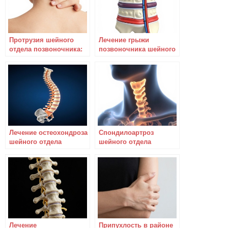
Протрузия шейного
Лечение грыжи
отдела позвоночника:
позвоночника шейного
лечение и последствия
отдела – условие
выздоровления
Лечение остеохондроза
Спондилоартроз
шейного отдела
шейного отдела
позвоночника — чем и
позвоночника:
как
причины и
профилактика
Лечение
Припухлость в районе