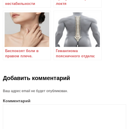
нестабильности
локтя
шейного отдела
позвоночника
консервативным и
оперативным
методами
Беспокоят боли в
Гемангиома
правом плече.
поясничного отдела:
откуда она берется и
как с нею бороться?
Добавить комментарий
Ваш адрес email не будет опубликован.
Комментарий