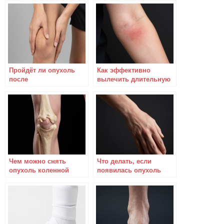
средствами
Пройдёт ли опухоль
Как эффективно
после
вылечить длительную
артроскопической
опухоль колена?
санакции?
Чем можно снять
Что делать, если
опухоль коленной
появилась опухоль
чашечки?
возле плеча после
операции?