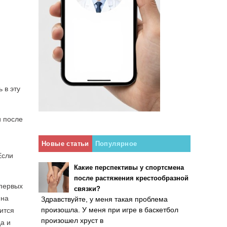
 в эту
и после
Новые статьи
Популярное
Если
Какие перспективы у спортсмена
после растяжения крестообразной
 первых
связки?
 на
Здравствуйте, у меня такая проблема
произошла. У меня при игре в баскетбол
ится
произошел хруст в
а и