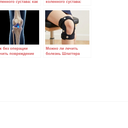
ленного сустава: как
коленного сустава:
чить?
симптомы и лечение
к без операции
Можно ли лечить
чить повреждение
болезнь Шлаттера
диального мениска
коленного сустава
ленного сустава?
ударно-волновым
методом?