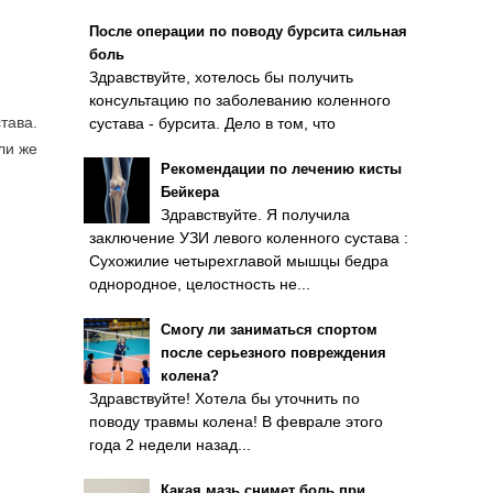
После операции по поводу бурсита сильная
боль
Здравствуйте, хотелось бы получить
консультацию по заболеванию коленного
тава.
сустава - бурсита. Дело в том, что
ли же
Рекомендации по лечению кисты
Бейкера
Здравствуйте. Я получила
заключение УЗИ левого коленного сустава :
Сухожилие четырехглавой мышцы бедра
однородное, целостность не...
Смогу ли заниматься спортом
после серьезного повреждения
колена?
Здравствуйте! Хотела бы уточнить по
поводу травмы колена! В феврале этого
года 2 недели назад...
Какая мазь снимет боль при