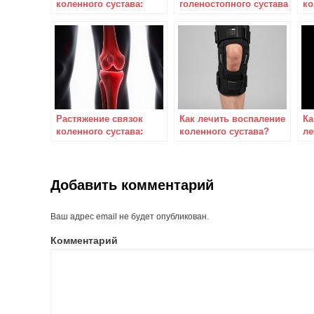
коленного сустава:
голеностопного сустава
ко
лечим правильно и
— причины,
ле
быстро
симптомы, лечение
Растяжение связок
Как лечить воспаление
Ка
коленного сустава:
коленного сустава?
ле
правильно
ме
диагностируем и
ко
грамотно лечим
Добавить комментарий
Ваш адрес email не будет опубликован.
Комментарий