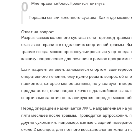
0
Мне нравится
Класс
Нравится
Твитнуть
Порваны связки коленного сустава. Как и где можно 
Ответ на вопрос:
Разрыв связок коленного сустава лечит ортопед-травм
оказывают врачи и в отделениях спортивной травмы. Вы
травме всегда можно проконсультироваться у ортопеда п
клинику направление для лечения в рамках программы
Если пациент активен, занимается спортом, заинтересо
оперативного лечения, ему нужно решать вопрос об оп
пациентов, которые менее активны, не участвуют в мер
предлагается, если пациент хочет в дальнейшем выпол
спортивные занятия не планируются, нередко можно об
Перед операцией назначается ЛФК, направленная на у
пяти месяцев после травмы. Проводится артроскопия, п
другие сухожилия, например, взятые с задней поверхно
около 2 месяцев, для полного восстановления колена н