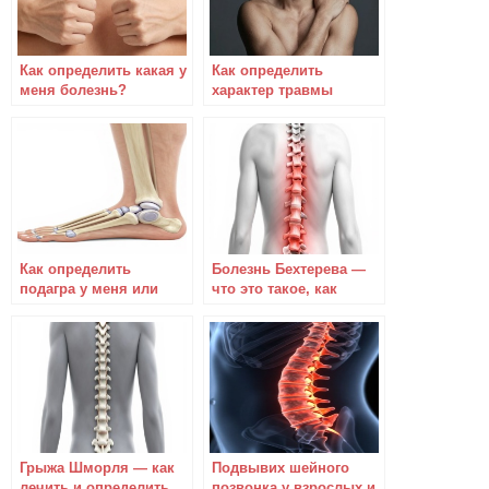
Как определить какая у
Как определить
меня болезнь?
характер травмы
плеча?
Как определить
Болезнь Бехтерева —
подагра у меня или
что это такое, как
нет?
лечить и определить
симптомы
Грыжа Шморля — как
Подвывих шейного
лечить и определить
позвонка у взрослых и