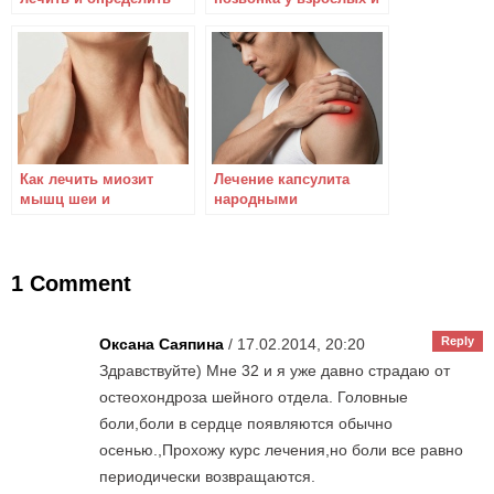
симптомы
детей. Как определить
и лечить?
Как лечить миозит
Лечение капсулита
мышц шеи и
народными
определить симптомы
средствами – только
в домашних условиях
для снятия болей
1 Comment
Reply
Оксана Саяпина
/ 17.02.2014, 20:20
Здравствуйте) Мне 32 и я уже давно страдаю от
остеохондроза шейного отдела. Головные
боли,боли в сердце появляются обычно
осенью.,Прохожу курс лечения,но боли все равно
периодически возвращаются.