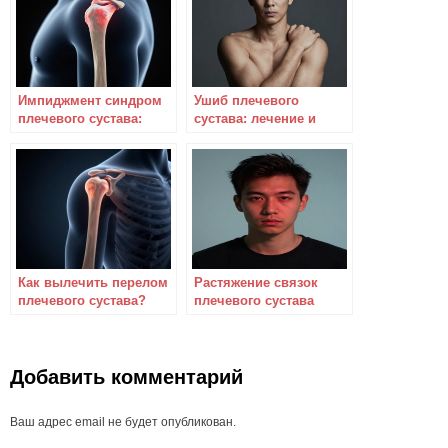
Импиджмент синдром
Ушиб плечевого
плечевого сустава:
сустава: лечение и
лечение и ЛФК
реабилитация
Как вылечить перелом
Растяжение связок
плечевого сустава?
плечевого сустава
нуждается в лечении?
Добавить комментарий
Ваш адрес email не будет опубликован.