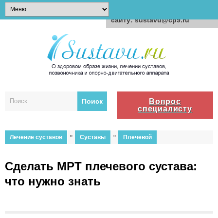
Для любых предложений по
сайту: sustavu@cp9.ru
Вопрос
специалисту
Лечение суставов
"
Суставы
"
Плечевой
Сделать МРТ плечевого сустава:
что нужно знать