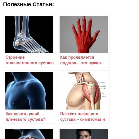
Полезные Статьи:
Строение
Как проявляется
голеностопного сустава
подагра – это нужно
– что нужно об этом
знать каждому
знать?
Как лечить ушиб
Плексит плечевого
плечевого сустава?
сустава – симптомы и
лечение народными
средствами