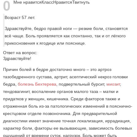
0
Мне нравится
Класс
Нравится
Твитнуть
Возраст 57 лет.
Здравствуйте, бедро правой ноги — резкие боли, становятся
всё чаще. Боль проявляется как спонтанно, так и от лёгкого
прикосновения к ягодице или пояснице.
Ответ на вопрос:
Здравствуйте!
Причин болей в бедре достаточно много – это артроз
тазобедренного сустава, артрит, асептический некроз головки
бедра,
болезнь Бехтерева
, подвертельный бурсит,
миозит
,
тендовагинит, воспаление органов малого таза – матки и
придатков у женщин, кишечника. Среди факторов также и
отраженная боль из-за патологических изменений в пояснично-
крестцовом отделе позвоночника. Для предварительной
диагностики имеет значение точная локализация, иррадиация,
характер боли, факторы ее вызывающие, зависимость болевых
ощущений от времени суток, нагрузок. Боль может быть