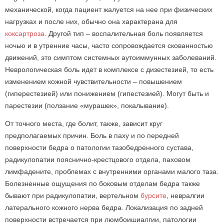
механической, когда пациент жалуется на нее при физических
нагрузках и после них, обычно она характерана для
коксартроза
. Другой тип – воспалительная боль появляется
ночью и в утренние часы, часто сопровождается скованностью
движений, это симптом системных аутоиммунных заболеваний.
Неврологическая боль идет в комплексе с дизестезией, то есть
изменением кожной чувствительности – повышением
(гиперестезией) или понижением (гипестезией). Могут быть и
парестезии (ползание «мурашек», покалывание).
От точного места, где болит, также, зависит круг
предполагаемых причин. Боль в паху и по передней
поверхности бедра о патологии тазобедренного сустава,
радикулопатии пояснично-крестцового отдела, паховом
лимфадените, проблемах с внутренними органами малого таза.
Болезненные ощущения по боковым отделам бедра также
бывают при радикулопатии, вертельном
бурсите
, невралгии
латерального кожного нерва бедра. Локализация по задней
поверхности встречается при люмбоишиалгии, патологии