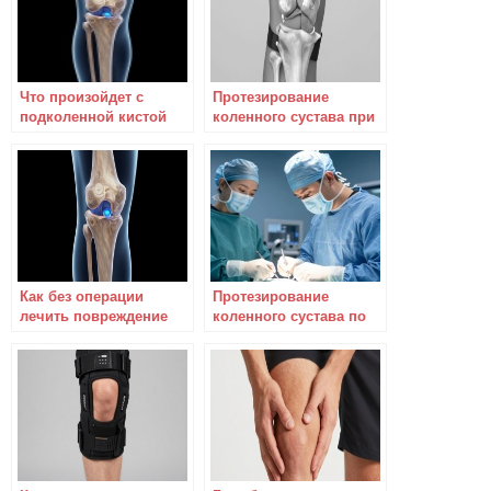
Что произойдет с
Протезирование
подколенной кистой
коленного сустава при
Беккера после
болезни Паркинсона
эндопротезирования
коленного сустава?
Как без операции
Протезирование
лечить повреждение
коленного сустава по
медиального мениска
квоте
коленного сустава?