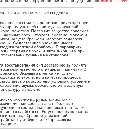
устранить боли и другие неприятные ощущения без
визита к врачу
.
ецепты и дополнительные сведения
даление кальция из организма происходит при
егулярном употреблении мучных изделий,
ахара, алкоголя. Полезные вещества содержат:
индальные орехи, творог и сметана, молоко и
ливки, капуста брокколи, морские водоросли,
ананы. Существенное значение имеет
етодика тепловой обработки. В пароварках
вощи сохраняют больше витаминов, чем при
спользовании тушения на сковороде.
ля восстановления сил достаточно выполнять
ребования известного стандарта: «минимум 8
асов сна». Важным является не только
родолжительность, но и качество процесса.
озаботьтесь о комфортных условиях, устраните
осторонние шумы, обеспечьте оптимальную
емпературу в спальне.
сихологические нагрузки, так же как и
изические, способны вызвать болевые
щущения в костях. Значение имеет не только
мение расслабляться. Регулярное выполнение
равильно подобранных упражнений
ыработает устойчивость к стрессовым
итуациям.