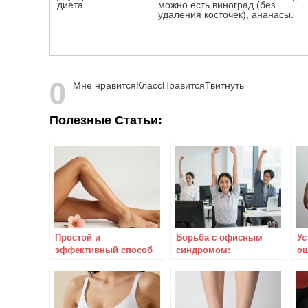
диета
можно есть виноград (без
удаления косточек), ананасы.
0
Мне нравится
Класс
Нравится
Твитнуть
Полезные Статьи:
Простой и
Борьба с офисным
Ус
эффективный способ
синдромом:
ощ
устранения болевых
эффективные и
эф
ощущений в коленях –
полезные тренировки
1
пользуйтесь на
здоровье!