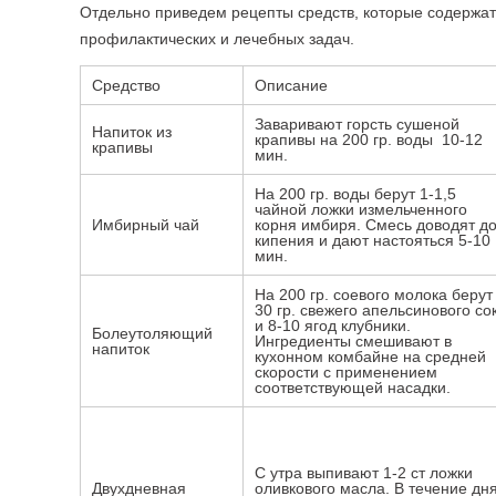
Отдельно приведем рецепты средств, которые содержат
профилактических и лечебных задач.
Средство
Описание
Заваривают горсть сушеной
Напиток из
крапивы на 200 гр. воды 10-12
крапивы
мин.
На 200 гр. воды берут 1-1,5
чайной ложки измельченного
Имбирный чай
корня имбиря. Смесь доводят д
кипения и дают настояться 5-10
мин.
На 200 гр. соевого молока беру
30 гр. свежего апельсинового со
и 8-10 ягод клубники.
Болеутоляющий
Ингредиенты смешивают в
напиток
кухонном комбайне на средней
скорости с применением
соответствующей насадки.
С утра выпивают 1-2 ст ложки
Двухдневная
оливкового масла. В течение дн