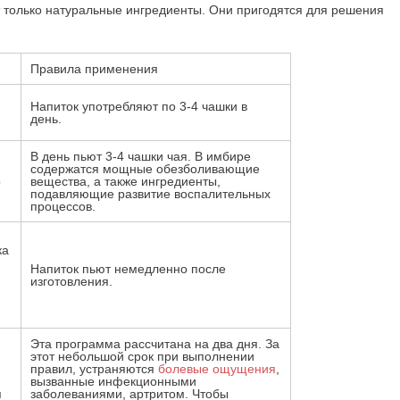
 только натуральные ингредиенты. Они пригодятся для решения
Правила применения
Напиток употребляют по 3-4 чашки в
день.
В день пьют 3-4 чашки чая. В имбире
содержатся мощные обезболивающие
о
вещества, а также ингредиенты,
подавляющие развитие воспалительных
процессов.
т
ка
Напиток пьют немедленно после
изготовления.
Эта программа рассчитана на два дня. За
этот небольшой срок при выполнении
правил, устраняются
болевые ощущения
,
вызванные инфекционными
я
заболеваниями, артритом. Чтобы