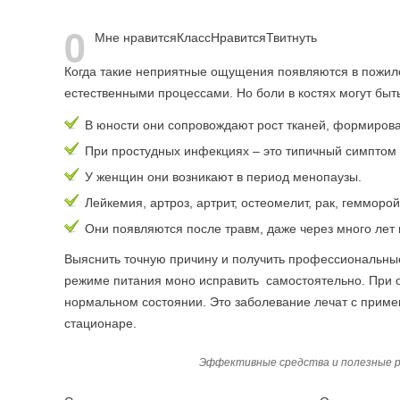
0
Мне нравится
Класс
Нравится
Твитнуть
Когда такие неприятные ощущения появляются в пожило
естественными процессами. Но боли в костях могут бы
В юности они сопровождают рост тканей, формирова
При простудных инфекциях – это типичный симпто
У женщин они возникают в период менопаузы.
Лейкемия, артроз, артрит, остеомелит, рак, геммо
Они появляются после травм, даже через много лет
Выяснить точную причину и получить профессиональн
режиме питания моно исправить самостоятельно. При о
нормальном состоянии. Это заболевание лечат с приме
стационаре.
Эффективные средства и полезные р