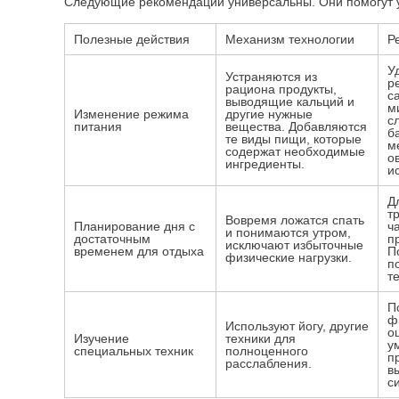
Следующие рекомендации универсальны. Они помогут 
Полезные действия
Механизм технологии
Р
У
Устраняются из
р
рациона продукты,
с
выводящие кальций и
м
Изменение режима
другие нужные
с
питания
вещества. Добавляются
б
те виды пищи, которые
м
содержат необходимые
о
ингредиенты.
и
Д
т
Вовремя ложатся спать
Планирование дня с
ч
и понимаются утром,
достаточным
п
исключают избыточные
временем для отдыха
П
физические нагрузки.
п
т
П
ф
Используют йогу, другие
о
Изучение
техники для
у
специальных техник
полноценного
п
расслабления.
в
с