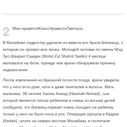
2
Мне нравится
Класс
Нравится
Твитнуть
В Малайзии подростку удалили из живота его брата-близнеца, с
которым он прожил всю жизнь. Молодой человек по имени Мод
Зул Шахрил Саидин (Mohd Zul Shahril Saidin) 4 месяца
жаловался на боли, прежде чем врачи обнаружили причину
недомогания.
После извлечения из брюшной полости плода, врачи увидели,
что у него есть руки, ноги и даже гениталии и волосы. Мать
мальчика, 38-летняя Хасма Ахмад (Hasmah Ahmad), сын
которой является пятым ребёнком в семье из восьми детей
сообщила, что близнец-поразит очень походил на ребёнка,
только у него не было носа и рта. Операция прошла в Кедахе
(Kedah), штате на северо-востоке Малайзии, в госпитале