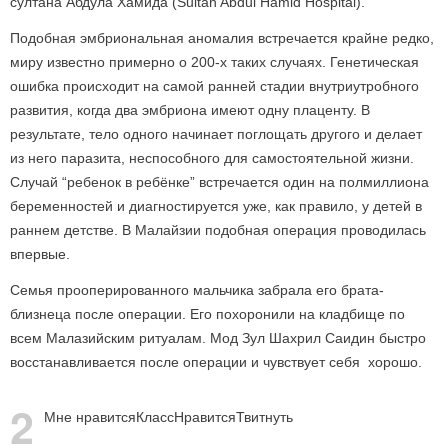
султана Абдула Хамида (Sultan Abdul Hamid Hospital).
Подобная эмбриональная аномалия встречается крайне редко,
миру известно примерно о 200-х таких случаях. Генетическая
ошибка происходит на самой ранней стадии внутриутробного
развития, когда два эмбриона имеют одну плаценту. В
результате, тело одного начинает поглощать другого и делает
из него паразита, неспособного для самостоятельной жизни.
Случай “ребенок в ребёнке” встречается один на полмиллиона
беременностей и диагностируется уже, как правило, у детей в
раннем детстве. В Малайзии подобная операция проводилась
впервые.
Семья прооперированного мальчика забрала его брата-
близнеца после операции. Его похоронили на кладбище по
всем Малазийским ритуалам. Мод Зул Шахрил Саидин быстро
восстанавливается после операции и чувствует себя хорошо.
2
Мне нравится
Класс
Нравится
Твитнуть