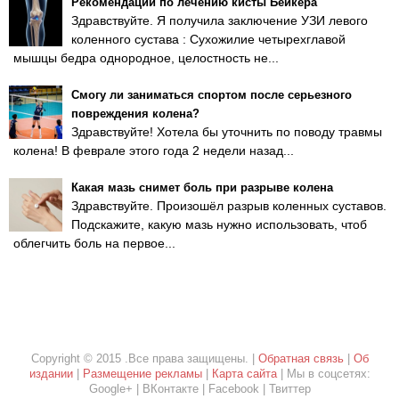
Рекомендации по лечению кисты Бейкера
Здравствуйте. Я получила заключение УЗИ левого
коленного сустава : Сухожилие четырехглавой
мышцы бедра однородное, целостность не...
Смогу ли заниматься спортом после серьезного
повреждения колена?
Здравствуйте! Хотела бы уточнить по поводу травмы
колена! В феврале этого года 2 недели назад...
Какая мазь снимет боль при разрыве колена
Здравствуйте. Произошёл разрыв коленных суставов.
Подскажите, какую мазь нужно использовать, чтоб
облегчить боль на первое...
Copyright © 2015 .Все права защищены. |
Обратная связь
|
Об
издании
|
Размещение рекламы
|
Карта сайта
| Мы в соцсетях:
Google+ | ВКонтакте | Facebook | Твиттер