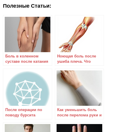
Полезные Статьи:
Боль в коленном
Ноющая боль после
суставе после катания
ушиба плеча. Что
на велосипеде
делать?
После операции по
Как уменьшить боль
поводу бурсита
после перелома руки и
сильная боль
ускорить
выздоровление?