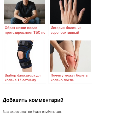
Образ жизни после
История болезни:
протезирования ТБС не
серопозитивный
меняется
ревматоидный артрит
на основании жалоб
Выбор фиксатора дл
Почему может болеть
колена 13 летнему
колено после
подростку
артроскопии?
Добавить комментарий
Ваш адрес email не будет опубликован.