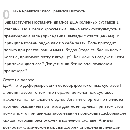
0
Мне нравится
Класс
Нравится
Твитнуть
Здравствуйте! Поставили диагноз ДОА коленных суставов 1
степени. Но я бегаю кроссы 8км. Занимаюсь физкультурой в
тренажерном зале (приседания, выпады с отягощением). В
принципе колени редко дают о себе знать. Боль приходит
только при растягивании мышц бедра (когда сгибаешь ногу в
колене, прижимая пятку к ягодице). Как можно нагружать ноги
при таком диагнозе? Допустим ли бег на эллиптическом
тренажере?
Ответ на вопрос:
ДОА – это деформирующий остеоартроз коленных суставов I
степени говорит о том, что поражение коленных суставов
находится на начальной стадии. Занятия спортом не являются
противопоказанием при таком диагнозе, однако при этом стоит
помнить, что при данном заболевании происходит деформация
хряща, который расположен в коленном суставе. А значит,
дозировку физической нагрузки должен определять лечащий