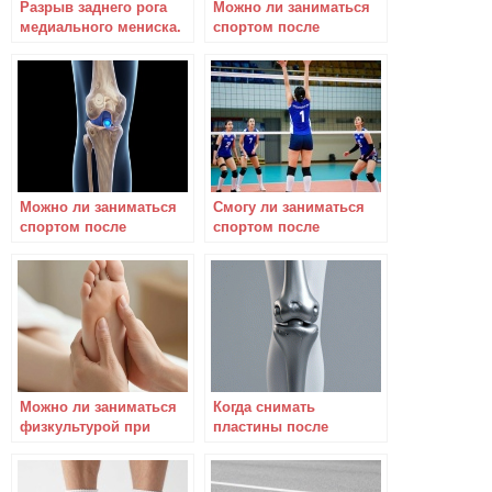
Разрыв заднего рога
Можно ли заниматься
медиального мениска.
спортом после
Можно ли заниматься
импиджмент синдрома
спортом?
тазобедренного сустава
Можно ли заниматься
Смогу ли заниматься
спортом после
спортом после
разрыва тела
серьезного
медиального мениска
повреждения колена?
коленного сустава
Можно ли заниматься
Когда снимать
физкультурой при
пластины после
полиартрите?
орригирующей
остеотомии коленных
суставов?