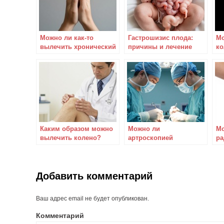
Можно ли как-то
Гастрошизис плода:
Мо
вылечить хронический
причины и лечение
ко
туннельный синдром?
оп
Каким образом можно
Можно ли
Мо
вылечить колено?
артроскопией
ра
почистить коленный
сустав?
Добавить комментарий
Ваш адрес email не будет опубликован.
Комментарий