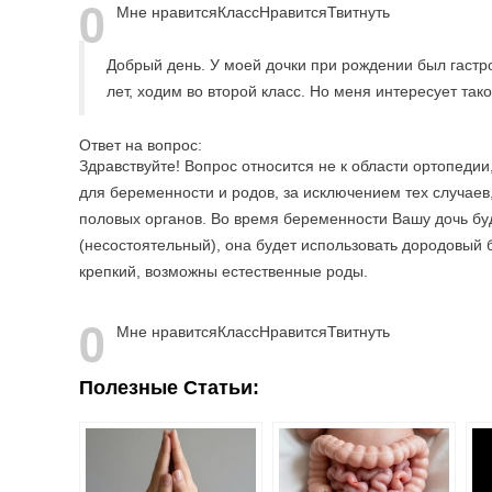
0
Мне нравится
Класс
Нравится
Твитнуть
Добрый день. У моей дочки при рождении был гастро
лет, ходим во второй класс. Но меня интересует та
Ответ на вопрос:
Здравствуйте! Вопрос относится не к области ортопедии
для беременности и родов, за исключением тех случаев
половых органов. Во время беременности Вашу дочь буд
(несостоятельный), она будет использовать дородовый 
крепкий, возможны естественные роды.
0
Мне нравится
Класс
Нравится
Твитнуть
Полезные Статьи: