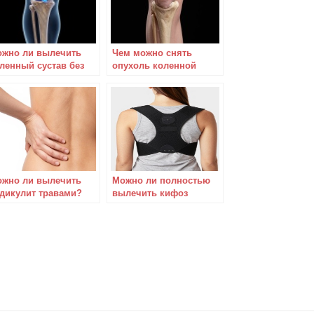
жно ли вылечить
Чем можно снять
ленный сустав без
опухоль коленной
ерации?
чашечки?
жно ли вылечить
Можно ли полностью
дикулит травами?
вылечить кифоз