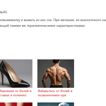
дый).
овыжималку и выжать из них сок. При желании, из аналогичного н
ающий такими же терапевтическими характеристиками.
бавление от болей в
Избавьтесь от болей в
ставах и коленях:
позвоночнике при
йственное и
помощи эффективной
дорогое средство
укрепляющей