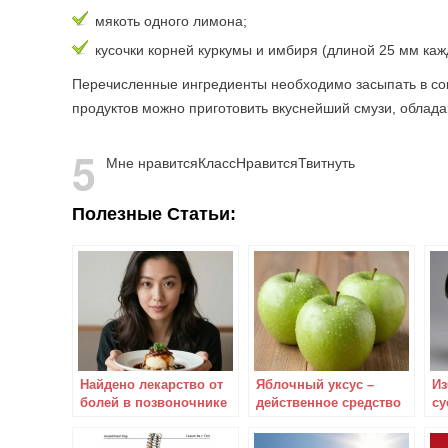
мякоть одного лимона;
кусочки корней куркумы и имбиря (длиной 25 мм каж
Перечисленные ингредиенты необходимо засыпать в сок
продуктов можно приготовить вкуснейший смузи, облад
5
Мне нравится
Класс
Нравится
Твитнуть
Полезные Статьи:
Найдено лекарство от
Яблочный уксус –
Из
болей в позвоночнике
действенное средство
су
и ногах!
от болей в суставах
де
не