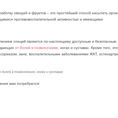
работку овощей и фруктов – это простейший способ насытить орга
ющимися противовоспалительной активностью и имеющими
влением специй является по-настоящему доступным и безопасным
радающих
от болей в позвоночнике
, ногах и суставах. Кроме того, это
 псориазом, акне, воспалительными заболеваниями ЖКТ, остеоартр
 болей в позвоночнике, ногах и суставах
ления вам потребуются: