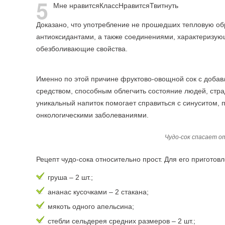
5
Мне нравится
Класс
Нравится
Твитнуть
Доказано, что употребление не прошедших тепловую об
антиоксидантами, а также соединениями, характеризу
обезболивающие свойства.
Именно по этой причине фруктово-овощной сок с доба
средством, способным облегчить состояние людей, ст
уникальный напиток помогает справиться с синуситом,
онкологическими заболеваниями.
Чудо-сок спасает от
Рецепт чудо-сока относительно прост. Для его приготов
груша – 2 шт.;
ананас кусочками – 2 стакана;
мякоть одного апельсина;
стебли сельдерея средних размеров – 2 шт.;