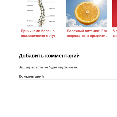
Причинами болей в
Полезный витамин! Его
5 
позвоночнике могут
недостаток в организме
сп
стать болезни
– одна из причин болей
бо
внутренних органов
в суставах.
Добавить комментарий
Ваш адрес email не будет опубликован.
Комментарий