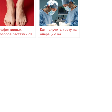
тренировки
эффективных
Как получить квоту на
особов растяжки от
операцию на
ли в ногах
позвоночнике