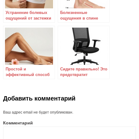
Устранение болевых
Болезненные
ощущений от застежки
ощущения в спине
бюстгальтера
устранить не сложно –
используйте для этого
3 чудесные точки
Простой и
Сидите правильно! Это
эффективный способ
предотвратит
устранения болевых
появление болей в
ощущений в коленях –
спине
пользуйтесь на
здоровье!
Добавить комментарий
Ваш адрес email не будет опубликован.
Комментарий