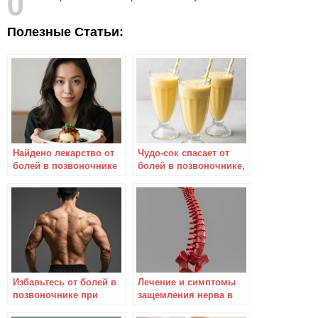
0
Полезные Статьи:
Найдено лекарство от
Чудо-сок спасает от
болей в позвоночнике
болей в позвоночнике,
и ногах!
ногах и суставах
Избавьтесь от болей в
Лечение и симптомы
позвоночнике при
защемления нерва в
помощи эффективной
позвоночнике