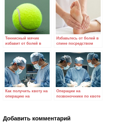
укрепляющей
тренировки
Теннисный мячик
Избавьтесь от болей в
избавит от болей в
спине посредством
спине за 6 минут!
массажа стоп
Как получить квоту на
Операции на
операцию на
позвоночнике по квоте
позвоночнике
Добавить комментарий