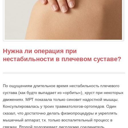
Нужна ли операция при
нестабильности в плечевом суставе?
По ощущениям длительное время нестабильность плечевого
сустава (как будто выпадает из «орбиты»), хруст при некоторых
движениях. МРТ показала только синовит надостной мышцы.
Консультировалась у троих травматологов-ортопедов. Один
сказал, что достаточно делать физиопроцедуры и укреплять
мышечный аппарат, т.к. только воспалительный процесс в
связках. Второй подозревает дисплазию соединитель...