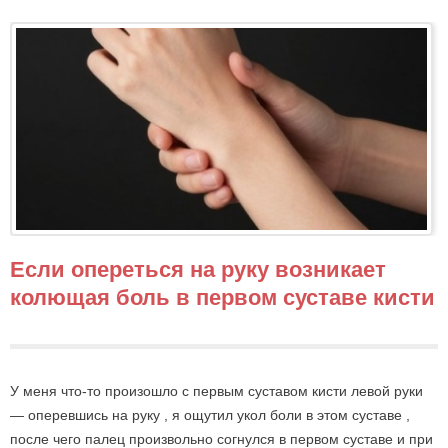
Если опереться на руку возникает
колющая боль в первом суставе кисти
У меня что-то произошло с первым суставом кисти левой руки
— оперевшись на руку , я ощутил укол боли в этом суставе ,
после чего палец произвольно согнулся в первом суставе и при