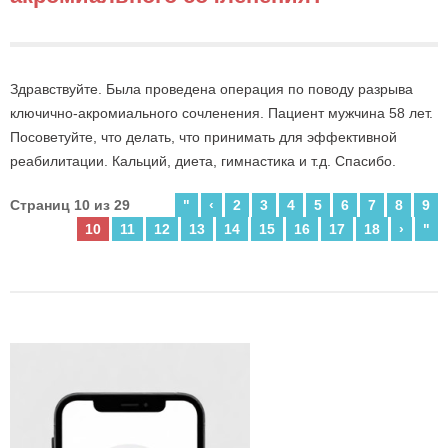
Здравствуйте. Была проведена операция по поводу разрыва
ключично-акромиального сочленения. Пациент мужчина 58 лет.
Посоветуйте, что делать, что принимать для эффективной
реабилитации. Кальций, диета, гимнастика и т.д. Спасибо.
Страниц 10 из 29
"
‹
2
3
4
5
6
7
8
9
10
11
12
13
14
15
16
17
18
›
"