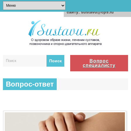
Для любых предложений по
сайту: sustavu@cp9.ru
Вопрос
специалисту
Вопрос-ответ